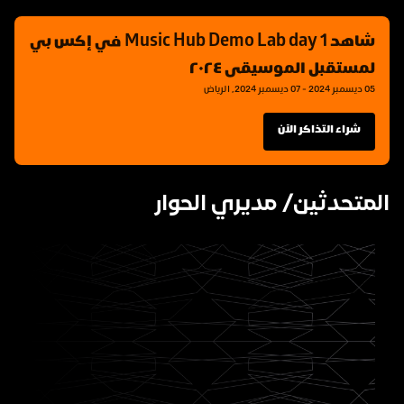
شاهد Music Hub Demo Lab day 1 في إكس بي 
لمستقبل الموسيقى ٢٠٢٤
05 ديسمبر 2024 - 07 ديسمبر 2024, الرياض
شراء التذاكر الآن
المتحدثين/ مديري الحوار