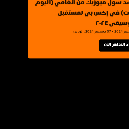
شاهد سول ميوزيك من أنغامي (اليوم 
الثالث) في إكس بي لمستقبل 
يقى ٢٠٢٤
 التذاكر الآن