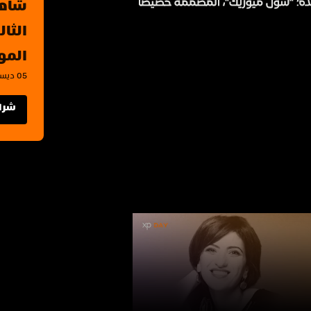
يدة؛ "سول ميوزيك"، المصممة خصيصًا
الموس
05 ديسمبر 2024 - 07 ديسمبر 2024, الرياض
شراء